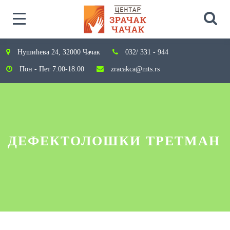
Нушићева 24, 32000 Чачак
032/ 331 - 944
Пон - Пет 7:00-18:00
zracakca@mts.rs
ДЕФЕКТОЛОШКИ ТРЕТМАН