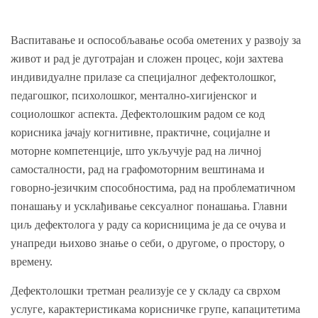
Васпитавање и оспособљавање особа ометених у развоју за
живот и рад је дуготрајан и сложен процес, који захтева
индивидуалне прилазе са специјалног дефектолошког,
педагошког, психолошког, ментално-хигијенског и
социолошког аспекта. Дефектолошким радом се код
корисника јачају когнитивне, практичне, социјалне и
моторне компетенције, што укључује рад на личној
самосталности, рад на графомоторним вештинама и
говорно-језичким способностима, рад на проблематичном
понашању и усклађивање сексуалног понашања. Главни
циљ дефектолога у раду са корисницима је да се очува и
унапреди њихово знање о себи, о другоме, о простору, о
времену.
Дефектолошки третман реализује се у складу са сврхом
услуге, карактеристикама корисничке групе, капацитетима