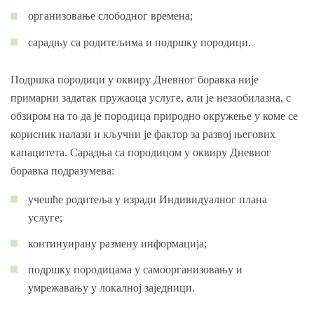
организовање слободног времена;
сарадњу са родитељима и подршку породици.
Подршка породици у оквиру Дневног боравка није
примарни задатак пружаоца услуге, али је незаобилазна, с
обзиром на то да је породица природно окружење у коме се
корисник налази и кључни је фактор за развој његових
капацитета. Сарадња са породицом у оквиру Дневног
боравка подразумева:
учешће родитеља у изради Индивидуалног плана
услуге;
континуирану размену информација;
подршку породицама у самоорганизовању и
умрежавању у локалној заједници.