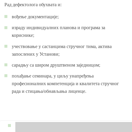
Рад дефектолога обухвата и:
вођење документације;
израду индивидуалних планова и програма за
кориснике;
учествовање у састанцима стручног тима, актива
запослених у Установи;
сарадњу са широм друштвеном заједницом;
похађање семинара, у циљу унапређења
професионалних компетенција и квалитета стручног
рада и стицања/обнављања лиценце.