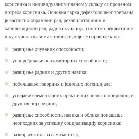
корисника и индивидуалним планом у складу са проценом
потреба корисника. Основна сврха дефектолошког третмана
је васпитно-образовни рад, рехабилитациони и
хабилитациони рад, радна окупација, спортско-рекреативне
и културно-забавне активности, које се спроводе кроз:
развијање очуваних способности;
унапређивање психомоторних способности;
развијање радних и других навика;
побољшање говорних и језичких потенцијала;
усвајање елементарних практичних знања о природној и
друштвеној средини;
развијање способности, навика и облика понашања
неопходних за успешну социјализацију корисника;
развој вештина за самозаштиту;